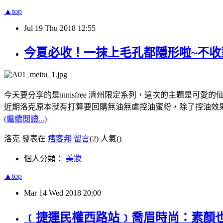
▲top
Jul
19
Thu
2018
12:55
今夏必收！一抹上毛孔都隱形啦~不
今天要分享的是innisfree 濟州限定系列，這次的主題是可愛的
近期洛克原本就有打算要回購無油無慮控油蜜粉，除了控油效
(繼續閱讀...)
洛克 發表在
痞客邦
留言
(2)
人氣(
)
個人分類：
美妝
▲top
Mar
14
Wed
2018
20:00
﹝捷運民權西路站﹞喬眉時尚：素顏