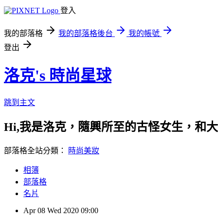
登入
我的部落格
我的部落格後台
我的帳號
登出
洛克's 時尚星球
跳到主文
Hi,我是洛克，隨興所至的古怪女生，和
部落格全站分類：
時尚美妝
相簿
部落格
名片
Apr
08
Wed
2020
09:00