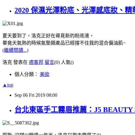
2020 保濕光澤粉底、光澤感底妝、精
夏天要到了，洛克正好在尋覓新的粉底液，
畢竟天氣熱的時候氣墊類產品已經撐不住我的混合偏油肌~
(繼續閱讀...)
洛克 發表在
痞客邦
留言
(0)
人氣(
)
個人分類：
美妝
▲top
Sep
06
Fri
2019
08:00
台北東區手工霧眉推薦：J5 BEAUT