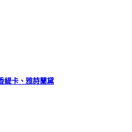
JS、香緹卡、雅詩蘭黛