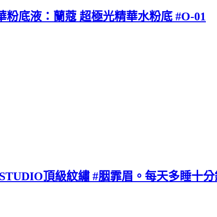
華粉底液：蘭蔻 超極光精華水粉底 #O-01
Y STUDIO頂級紋繡 #胭霏眉。每天多睡