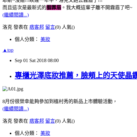
耶斯~沒錯!!!睽違一年半，洛克又跑去霧眉了!!!
而且這次是最新式的
胭霏眉
。我大概這輩子離不開霧眉了吧~
(繼續閱讀...)
洛克 發表在
痞客邦
留言
(0)
人氣(
)
個人分類：
美妝
▲top
Sep
01
Sat
2018
08:00
專櫃光澤底妝推薦，臉頰上的天使晶鑽：植
8月份很榮幸能夠參加到植村秀的新品上市體驗活動，
(繼續閱讀...)
洛克 發表在
痞客邦
留言
(0)
人氣(
)
個人分類：
美妝