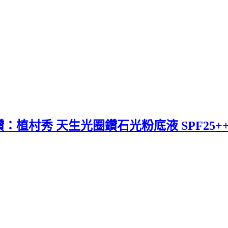
村秀 天生光圈鑽石光粉底液 SPF25++