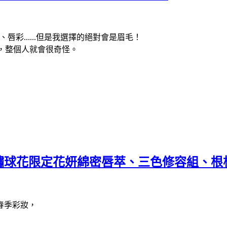
彩......但是我選擇的絕對會是眉毛！
，整個人就會很奇怪。
free繡球花限定花妍綿密唇萃、三色修容組、
春季彩妝，