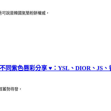
秀可說是韓國氣墊粉餅權威，
7+1款不同紫色唇彩分享 ♥：YSL、DIOR、
已經蓄勢待發，