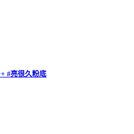
+ #亮很久粉底