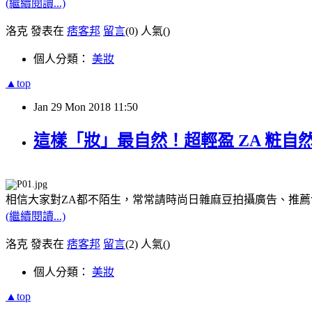
(繼續閱讀...)
洛克 發表在
痞客邦
留言
(0)
人氣(
)
個人分類：
美妝
▲top
Jan
29
Mon
2018
11:50
這樣「妝」最自然！超輕盈 ZA 粧自然無
相信大家對ZA都不陌生，常常請時尚日雜麻豆拍攝廣告、推薦
(繼續閱讀...)
洛克 發表在
痞客邦
留言
(2)
人氣(
)
個人分類：
美妝
▲top