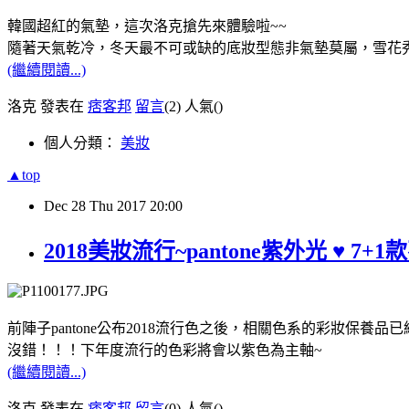
韓國超紅的氣墊，這次洛克搶先來體驗啦~~
隨著天氣乾冷，冬天最不可或缺的底妝型態非氣墊莫屬，雪花
(繼續閱讀...)
洛克 發表在
痞客邦
留言
(2)
人氣(
)
個人分類：
美妝
▲top
Dec
28
Thu
2017
20:00
2018美妝流行~pantone紫外光 ♥ 
前陣子pantone公布2018流行色之後，相關色系的彩妝保養品
沒錯！！！下年度流行的色彩將會以紫色為主軸~
(繼續閱讀...)
洛克 發表在
痞客邦
留言
(0)
人氣(
)