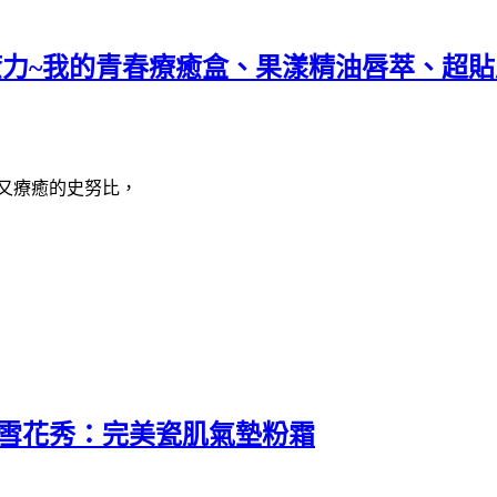
e紫色療癒力~我的青春療癒盒、果漾精油唇萃
愛又療癒的史努比，
oo雪花秀：完美瓷肌氣墊粉霜