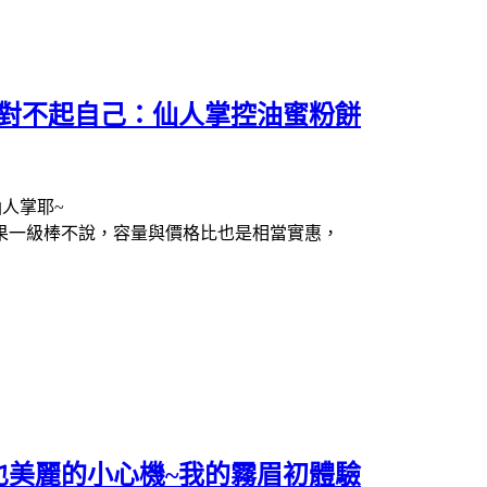
收對不起自己：仙人掌控油蜜粉餅
仙人掌耶~
果一級棒不說，容量與價格比也是相當實惠，
也美麗的小心機~我的霧眉初體驗